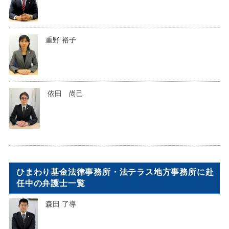
重野 裕子
依田 尚己
ひまわり基金法律事務所・法テラス地方事務所に赴
任中の弁護士一覧
森田 了導