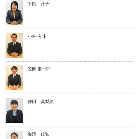
平岡 路子
小林 有斗
笠間 圭一郎
傳田 真梨絵
金澤 佳弘