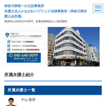
神奈川県唯一の公設事務所
弁護士法人かながわパブリック法律事務所（神奈川県弁
護士会所属）
相談料は1回45分5,000円。多重債務相談なら初回無料。
HOME
事務所概要
ご相談の流れ
所属弁護士等紹介
無料相談
所属弁護士紹介
所属弁護士一覧
中山 雅博