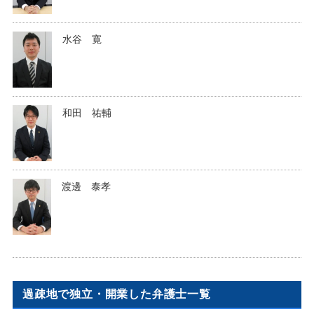
水谷 寛
和田 祐輔
渡邊 泰孝
過疎地で独立・開業した弁護士一覧