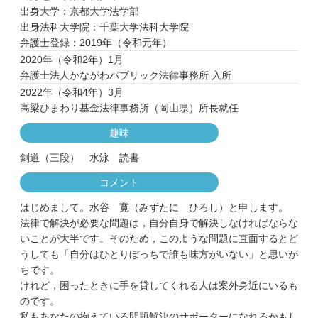
出身大学：京都大学法学部
出身法科大学院：千葉大学法科大学院
弁護士登録：2019年（令和元年）
2020年（令和2年）1月
弁護士法人かながわパブリック法律事務所 入所
2022年（令和4年）3月
高梁ひまわり基金法律事務所（岡山県）所長就任
趣味
剣道（三段） 水泳 読書
コメント
はじめまして。水谷 寛（みずたに ひろし）と申します。
法律で解決が必要な問題は，自分自身で解決しなければならな
いことが大半です。そのため，このような問題に直面するとど
うしても「自分はひとりぼっちで誰も味方がいない」と思いが
ちです。
けれど，困ったときに手を貸してくれる人は案外身近にいるも
のです。
私もあなたの抱えている問題解決のサポーターになれるかもし