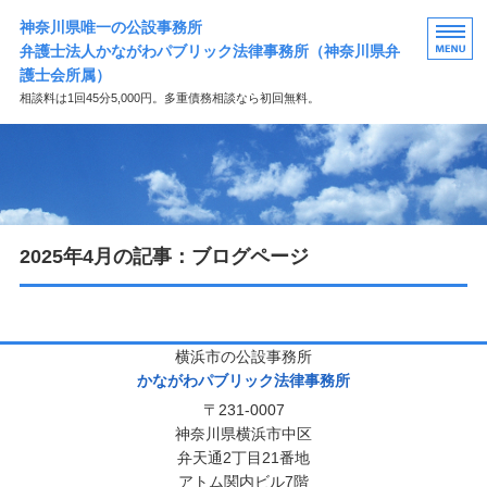
神奈川県唯一の公設事務所
弁護士法人かながわパブリック法律事務所（神奈川県弁
護士会所属）
相談料は1回45分5,000円。多重債務相談なら初回無料。
HOME
事務所概要
ご相談の流れ
2025年4月の記事：ブログページ
所属弁護士等紹介
無料相談
横浜市の公設事務所
かながわパブリック法律事務所
〒231-0007
神奈川県横浜市中区
弁天通2丁目21番地
アトム関内ビル7階